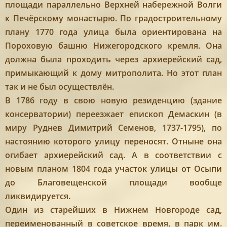
площади параллельно Верхней набережной Волги
к Печёрскому монастырю. По градостроительному
плану 1770 года улица была ориентирована на
Пороховую башню Нижегородского кремля. Она
должна была проходить через архиерейский сад,
примыкающий к дому митрополита. Но этот план
так и не был осуществлён.
В 1786 году в свою новую резиденцию (здание
консерватории) переезжает епископ Демаскин (в
миру Руднев Димитрий Семенов, 1737-1795), по
настоянию которого улицу переносят. Отныне она
огибает архиерейский сад. А в соответствии с
новым планом 1804 года участок улицы от Осыпи
до Благовещенской площади вообще
ликвидируется.
Один из старейших в Нижнем Новгороде сад,
переименованный в советское время, в парк им.