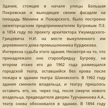
Здание, стоящее в начале улицы Большая
Покровская и выходящее своим фасадом на
площадь Минина и Пожарского, было построено
нижегородским предпринимателем Бугровым П.Е.
в 1854 году по проекту архитектора Ужумедского-
Грицевича Н.И. на месте выкупленного им
деревянного дома промышленника Курдюкова.
Интересна судьба этого здания. Несмотря на то, что
принадлежало оно старообрядцу Бугрову, на
втором этаже его до 1962 года размещался
городской театр, оставшийся без крова после
пожара в здании театра Шаховского. В 1962 году
здание сменило владельца, и театру пришлось
оставить его, но, через год, после смерти нового
владельца, предводителя дворян Турчанинова А.А.,
театр снова обосновался в здании. В 1894 году