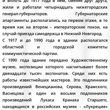
и вплоть до 1917 года в нём, сменяя друг друга,
жили и работали четырнадцать нижегородских
генерал-губернаторов. Губернаторские
апартаменты располагались на первом этаже, в то
время как на втором – императорские покои, на
случай приезда самодержца в Нижний Новгород.
С 1917 и до 1990 года в здании располагался
областной и городской комитеты
коммунистической партии.
С 1990 года здание передано Художественному
музею, экспозиции которого насчитывают более
двенадцати тысяч экспонатов. Среди них есть
работы известнейших мастеров. Это подлинники
произведений Венецианова, Серова, Крамского,
Васнецова и один из восьми подлинников
произведений Лукаса Кранаха Старшего,
находящихся в российских музеях - «Лукреция»