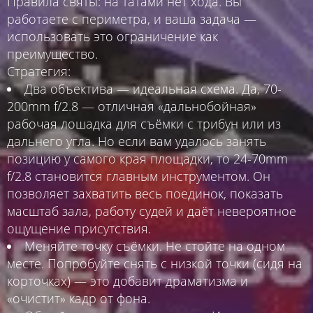
Правила святы: на татами нет хода. Вы
работаете с периметра, и ваша задача —
использовать это ограничение как
преимущество.
Стратегия:
Два объектива — идеальная схема. Да, 70-
200mm f/2.8 — отличная «дальнобойная»
рабочая лошадка для съёмки с трибун или из
дальнего угла. Но если вам удалось занять
позицию у самого края площадки, то 24-70mm
f/2.8 становится главным инструментом. Он
позволяет захватить весь поединок, показать
масштаб зала, работу судей и даёт невероятное
ощущение присутствия.
Меняйте точку съёмки. Не стойте на одном
месте. Попробуйте снять с низкой точки (сидя на
корточках) — это добавит драматизма и
«очистит» кадр от фона.