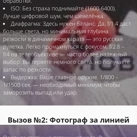
обработки.
ISO: Без страха поднимайте (1600-6400).
Лучше цифровой шум, чем шевелёнка.
Диафрагма: Здесь нужен баланс. Да, f/1.4 даст
больше света, но минимальная глубина
резкости в динамичном каратэ — это русская
рулетка. Легко промахнуться с фокусом. f/2.8 –
f/4 на телеобъективе — часто более надежный
выбор. Вы теряете немного света, но получаете
запас по резкости.
Выдержка: Ваше главное оружие. 1/800 –
1/1500 сек. — необходимый минимум, чтобы
заморозить выпад или удар.
Вызов №2: Фотограф за линией